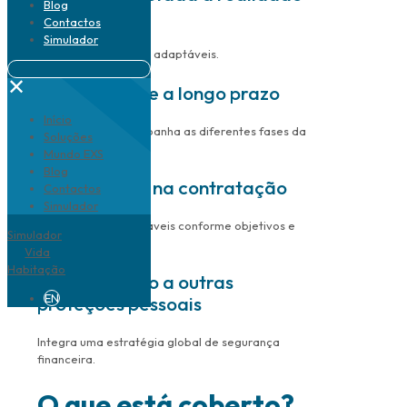
Blog
familiar
Contactos
Simulador
Capital e coberturas adaptáveis.
✕
Tranquilidade a longo prazo
Início
Proteção que acompanha as diferentes fases da
Soluções
vida.
Mundo EXS
Blog
Flexibilidade na contratação
Contactos
Simulador
Soluções personalizáveis conforme objetivos e
Simulador
orçamento.
Vida
Habitação
Complemento a outras
EN
proteções pessoais
Integra uma estratégia global de segurança
financeira.
O que está coberto?