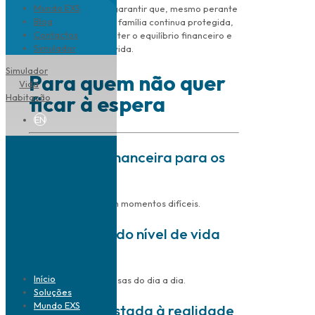
Mundo EXS
presente hoje, mas garantir que, mesmo perante
Blog
um imprevisto, a sua família continua protegida,
Contactos
com meios para manter o equilíbrio financeiro e
Simulador
os seus projetos de vida.
Simulador
Para quem não quer
Vida
ficar à espera
Habitação
EN
Segurança financeira para os
familiares
Apoio económico em momentos difíceis.
Manutenção do nível de vida
da família
Início
Ajuda a cobrir despesas do dia a dia.
Soluções
Mundo EXS
Proteção ajustada à realidade