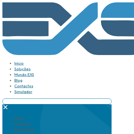
Início
Soluções
Mundo EXS
Blog
Contactos
Simulador
✕
Início
Soluções
Mundo EXS