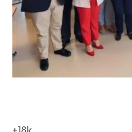
+
18
k