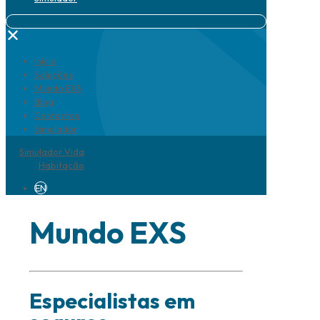
✕
Início
Soluções
Mundo EXS
Blog
Contactos
Simulador
Simulador Vida
Habitação
EN
Mundo EXS
Especialistas em