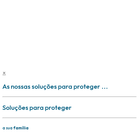
Agente de seguros inscrito na ASF sob o n.º 407 167 910/3,
no âmbito dos Ramos Vida e Não Vida. Não assume a
cobertura dos riscos, nem está autorizada a receber
prémios nem a celebrar contratos de seguro em nome das
seguradoras. Nenhum conteúdo deste site dispensa a
leitura da informação pré-contratual e contratual
legalmente exigida.
Copyright © EXS - Mediação de Seguros, Lda. 2025
✕
As nossas soluções para proteger ...
Soluções para proteger
a sua
família