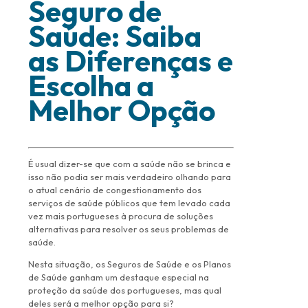
Seguro de
Saúde: Saiba
as Diferenças e
Escolha a
Melhor Opção
É usual dizer-se que com a saúde não se brinca e
isso não podia ser mais verdadeiro olhando para
o atual cenário de congestionamento dos
serviços de saúde públicos que tem levado cada
vez mais portugueses à procura de soluções
alternativas para resolver os seus problemas de
saúde.
Nesta situação, os Seguros de Saúde e os Planos
de Saúde ganham um destaque especial na
proteção da saúde dos portugueses, mas qual
deles será a melhor opção para si?